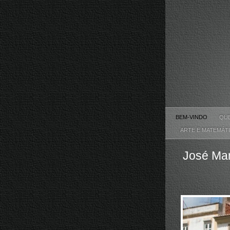
BEM-VINDO
QU
ARTE E MATEMÁT
José Man