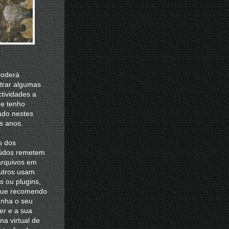
poderá
trar algumas
tividades a
e tenho
ado nestes
s anos.
s dos
údos remetem
arquivos em
outros usam
s ou plugins,
que recomendo
enha o seu
er e a sua
a virtual de