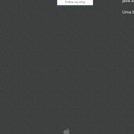
java a
Uma b