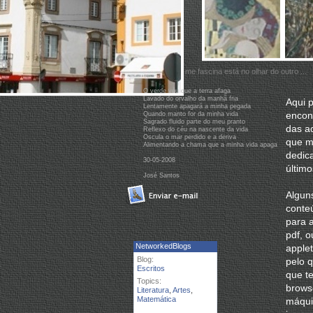
O olhar que me fascina está no olhar do outro ...
O verde véu que a terra afaga
Lavado do orvalho da manhã fria
Aqui 
Lentamente apagará a minha pegada
encon
Quando manto for da minha vida
Sagrado fluido parte do meu pranto
das ac
Reflexo do céu na nascente da vida
Oscula o mar perdido e a deriva
que m
Alimentando a chama que a minha vida apaga
dedic
30‐05‐2008
último
José Santos
Algun
conte
para 
pdf, 
applet
pelo 
que t
brows
máquin